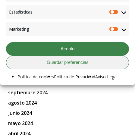
mayo 2026
octubre 2025
Estadísticas
Estadís
septiembre 2025
Marketing
agosto 2025
Market
julio 2025
Acepto
junio 2025
mayo 2025
Guardar preferencias
abril 2025
Política de cookies
Política de Privacidad
Aviso Legal
febrero 2025
septiembre 2024
agosto 2024
junio 2024
mayo 2024
abril 2024