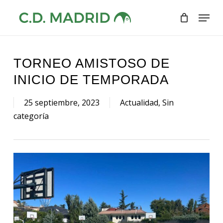
Skip
Menu
to
Close
main
Menu
content
TORNEO AMISTOSO DE
INICIO DE TEMPORADA
25 septiembre, 2023
Actualidad
,
Sin
categoría