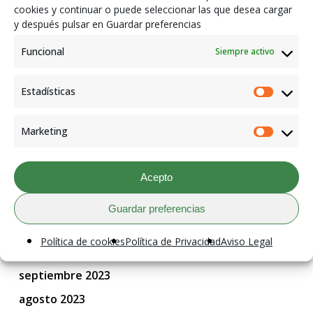
cookies y continuar o puede seleccionar las que desea cargar
abril 2025
y después pulsar en Guardar preferencias
febrero 2025
Funcional
Siempre activo
septiembre 2024
agosto 2024
Estadísticas
Estadís
junio 2024
Marketing
mayo 2024
Market
abril 2024
Acepto
febrero 2024
enero 2024
Guardar preferencias
diciembre 2023
Política de cookies
Política de Privacidad
Aviso Legal
octubre 2023
septiembre 2023
agosto 2023