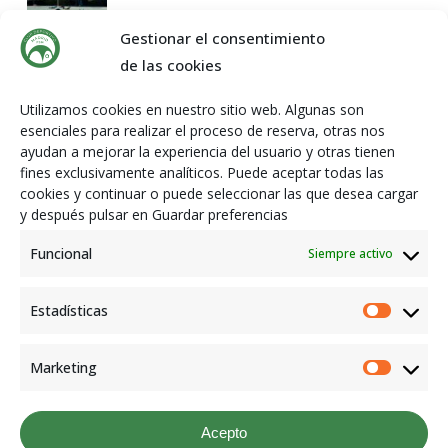
3 septiembre, 2025
Gestionar el consentimiento
de las cookies
¿A QUÉ ME PUEDO APUNTAR?
Utilizamos cookies en nuestro sitio web. Algunas son
11 agosto, 2025
esenciales para realizar el proceso de reserva, otras nos
ayudan a mejorar la experiencia del usuario y otras tienen
fines exclusivamente analíticos. Puede aceptar todas las
cookies y continuar o puede seleccionar las que desea cargar
El Bierzo
y después pulsar en Guardar preferencias
18 julio, 2025
Funcional
Siempre activo
Estadísticas
Estadís
Últimos resultados
Marketing
Resultados partidos 29 y 30 de abril
Market
5 mayo, 2023
Acepto