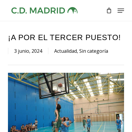
Skip
Menu
to
Close
main
Menu
content
¡A POR EL TERCER PUESTO!
3 junio, 2024
Actualidad
,
Sin categoría