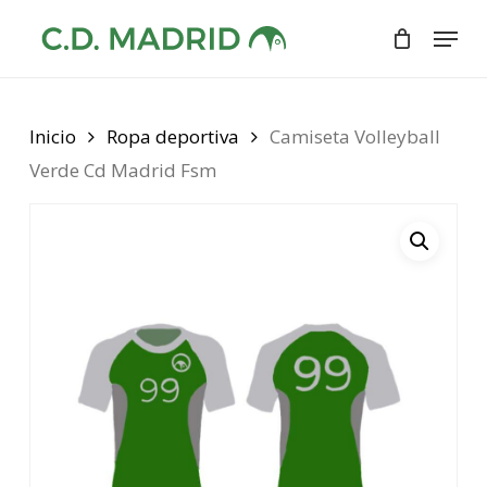
Skip
Menu
to
Close
main
Menu
content
Inicio
Ropa deportiva
Camiseta Volleyball
Verde Cd Madrid Fsm