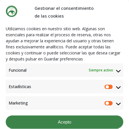
Seleccionar
Seleccionar
Gestionar el consentimiento
Camiseta Baloncesto
Camiseta básica
Opciones
Opciones
Reversible
blanca Cd Madrid
de las cookies
Fsm
25,00
€
Utilizamos cookies en nuestro sitio web. Algunas son
10,00
€
esenciales para realizar el proceso de reserva, otras nos
ayudan a mejorar la experiencia del usuario y otras tienen
fines exclusivamente analíticos. Puede aceptar todas las
cookies y continuar o puede seleccionar las que desea cargar
y después pulsar en Guardar preferencias
Funcional
Siempre activo
Estadísticas
Estadís
Marketing
Seleccionar
Seleccionar
Market
Pantalón de juego
Abrigo largo
Opciones
Opciones
15,00
€
85,00
€
Acepto